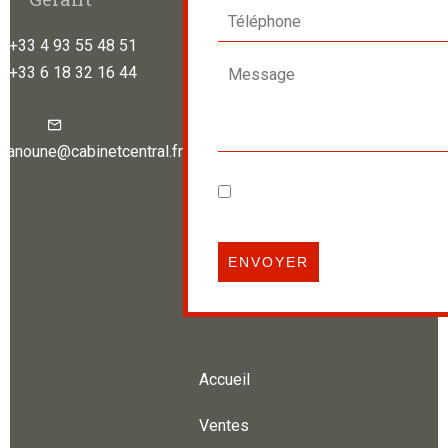
+33 4 93 55 48 51
+33 6 18 32 16 44
.hanoune@cabinetcentral.fr
J’ai lu et j'accepte la
politiqu
confidentialité
de ce site
ENVOYER
Accueil
Ventes