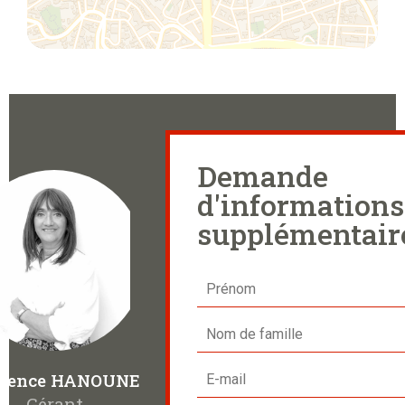
Demande
d'informations
supplémentair
urence HANOUNE
Gérant