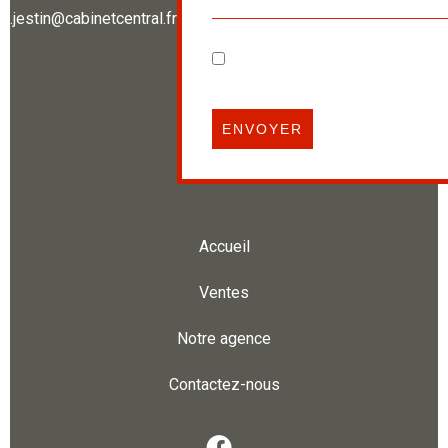
e.jestin@cabinetcentral.fr
J’ai lu et j'accepte la
politique
confidentialité
de ce site
ENVOYER
Accueil
Ventes
Notre agence
Contactez-nous