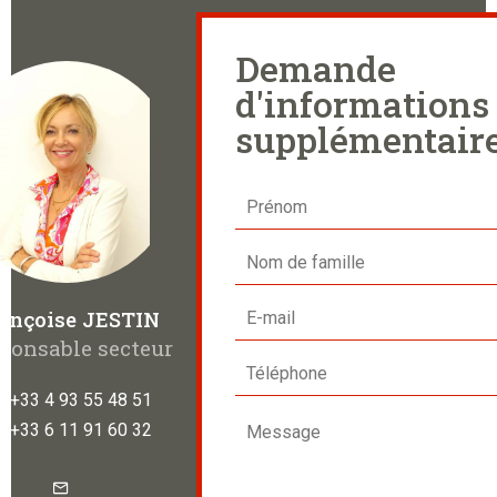
Demande
d'informations
supplémentair
ançoise JESTIN
ponsable secteur
+33 4 93 55 48 51
+33 6 11 91 60 32