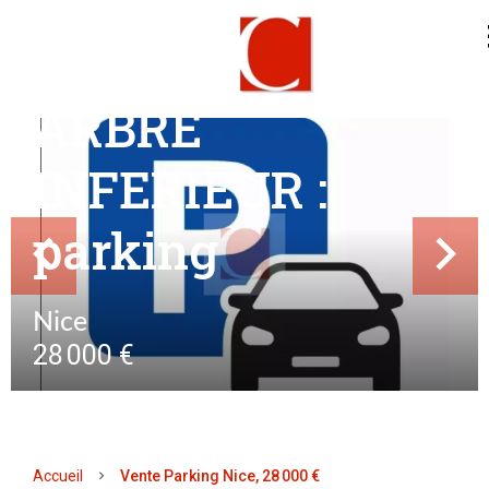
NICE BAS
PASTEUR/
ARBRE
INFERIEUR :
parking
Nice
28 000 €
Accueil
Vente Parking Nice, 28 000 €