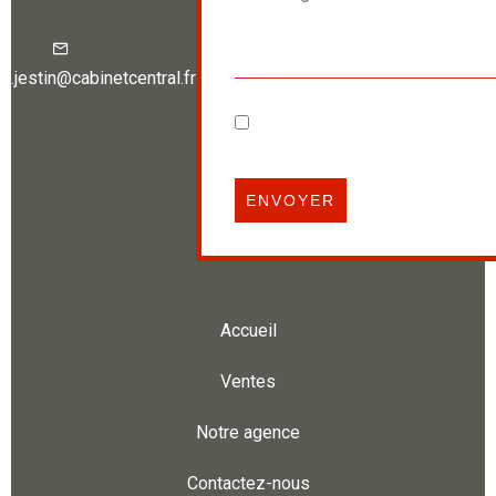
e.jestin@cabinetcentral.fr
J’ai lu et j'accepte la
politique
confidentialité
de ce site
ENVOYER
Accueil
Ventes
Notre agence
Contactez-nous