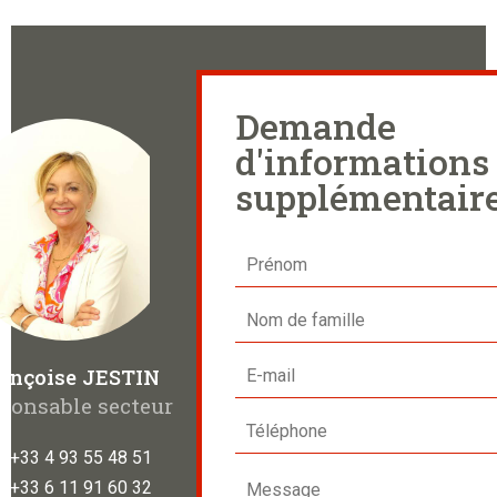
Demande
d'informations
supplémentair
ançoise JESTIN
ponsable secteur
+33 4 93 55 48 51
+33 6 11 91 60 32